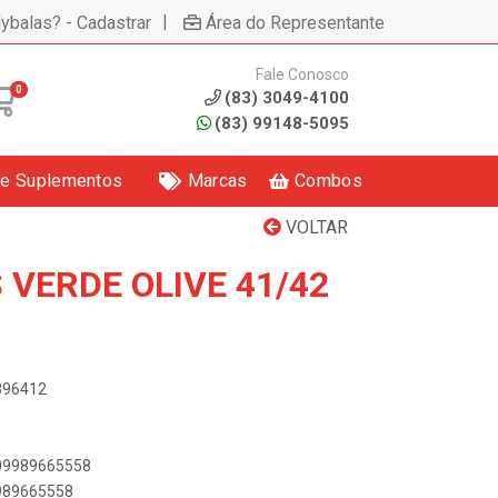
|
lybalas? - Cadastrar
Área do Representante
Fale Conosco
0
(83) 3049-4100
(83) 99148-5095
 e Suplementos
Marcas
Combos
VOLTAR
 VERDE OLIVE 41/42
4896412
909989665558
9989665558