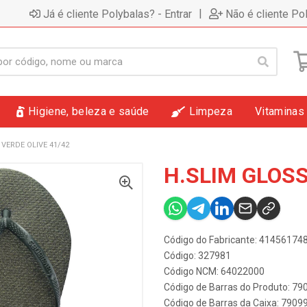
|
Já é cliente Polybalas? - Entrar
Não é cliente Po
Higiene, beleza e saúde
Limpeza
Vitaminas
 VERDE OLIVE 41/42
H.SLIM GLOSS
Código do Fabricante: 4145617
Código: 327981
Código NCM: 64022000
Código de Barras do Produto: 7
Código de Barras da Caixa: 790