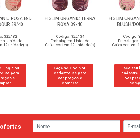
ANIC ROSA B/D
H.SLIM ORGANIC TERRA
H.SLIM ORGAN
DOUR 39/40
ROXA 39/40
BLUSH/DOU
o: 322132
Código: 322134
Código: 
em: Unidade
Embalagem: Unidade
Embalagem:
m 12 unidade(s)
Caixa contém 12 unidade(s)
Caixa contém 1
eu login ou
Faça seu login ou
Faça seu 
re-se para
cadastre-se para
cadastre-
preços e
ver preços e
ver pre
mprar
comprar
comp
ofertas!