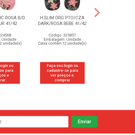
IC ROSA B/D
H.SLIM ORG PTO/CZA
H.SLIM ORG P
R 41/42
DARK/ROSA BEBE 41/42
DARK/ROSA BEB
324568
Código: 325857
Código: 32
 Unidade
Embalagem: Unidade
Embalagem: U
2 unidade(s)
Caixa contém 12 unidade(s)
Caixa contém 12 u
login ou
Faça seu login ou
Faça seu log
se para
cadastre-se para
cadastre-se
ços e
ver preços e
ver preços
rar
comprar
compra