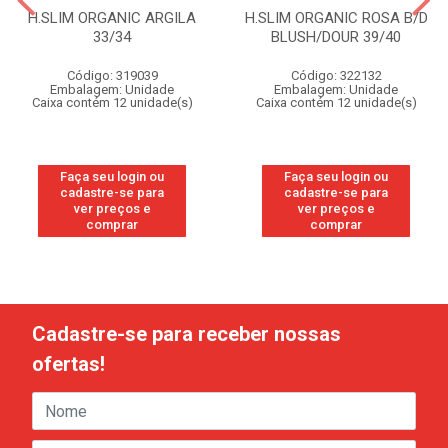
H.SLIM ORGANIC ARGILA
H.SLIM ORGANIC ROSA B/D
33/34
BLUSH/DOUR 39/40
Código: 319039
Código: 322132
Embalagem: Unidade
Embalagem: Unidade
Caixa contém 12 unidade(s)
Caixa contém 12 unidade(s)
Faça seu login ou
Faça seu login ou
cadastre-se para
cadastre-se para
ver preços e
ver preços e
comprar
comprar
Cadastre-se para receber nossas
ofertas!