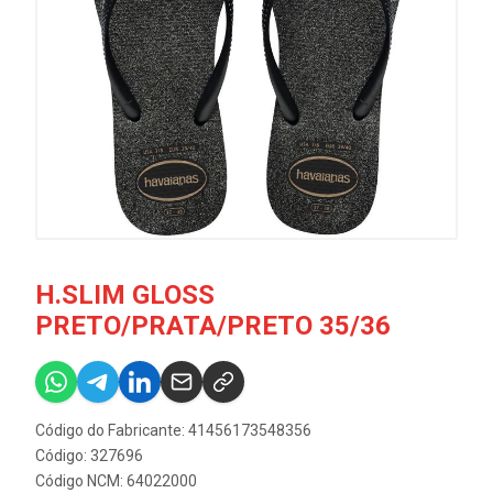
H.SLIM GLOSS
PRETO/PRATA/PRETO 35/36
Código do Fabricante: 41456173548356
Código: 327696
Código NCM: 64022000