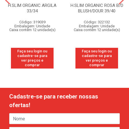
H.SLIM ORGANIC ARGILA
H.SLIM ORGANIC ROSA B/D
33/34
BLUSH/DOUR 39/40
Código: 319039
Código: 322132
Embalagem: Unidade
Embalagem: Unidade
Caixa contém 12 unidade(s)
Caixa contém 12 unidade(s)
Faça seu login ou
Faça seu login ou
cadastre-se para
cadastre-se para
ver preços e
ver preços e
comprar
comprar
Cadastre-se para receber nossas
ofertas!