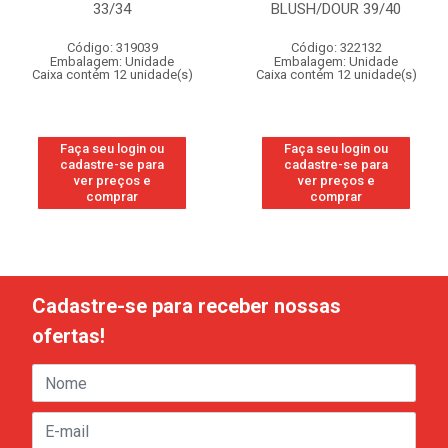
33/34
BLUSH/DOUR 39/40
Código: 319039
Código: 322132
Embalagem: Unidade
Embalagem: Unidade
Caixa contém 12 unidade(s)
Caixa contém 12 unidade(s)
Faça seu login ou
Faça seu login ou
cadastre-se para
cadastre-se para
ver preços e
ver preços e
comprar
comprar
Cadastre-se para receber nossas
ofertas!