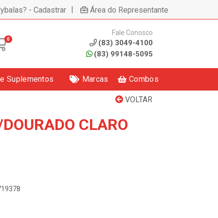
|
lybalas? - Cadastrar
Área do Representante
Fale Conosco
0
(83) 3049-4100
(83) 99148-5095
 e Suplementos
Marcas
Combos
VOLTAR
A/DOURADO CLARO
2719378