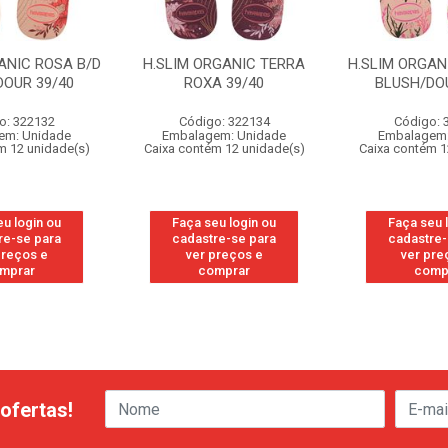
ANIC ROSA B/D
H.SLIM ORGANIC TERRA
H.SLIM ORGAN
DOUR 39/40
ROXA 39/40
BLUSH/DOU
o: 322132
Código: 322134
Código: 
em: Unidade
Embalagem: Unidade
Embalagem:
m 12 unidade(s)
Caixa contém 12 unidade(s)
Caixa contém 1
eu login ou
Faça seu login ou
Faça seu 
re-se para
cadastre-se para
cadastre-
preços e
ver preços e
ver pre
mprar
comprar
comp
ofertas!