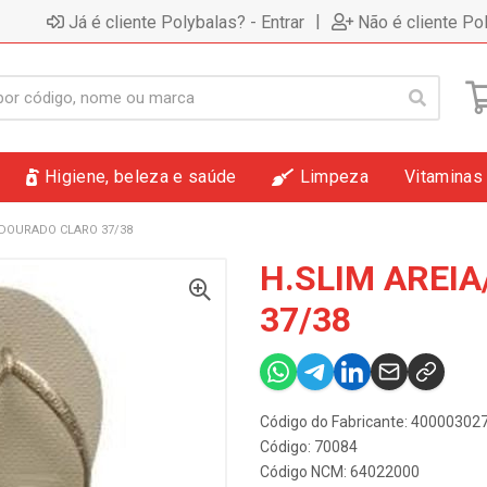
|
Já é cliente Polybalas? - Entrar
Não é cliente Po
Higiene, beleza e saúde
Limpeza
Vitaminas
/DOURADO CLARO 37/38
H.SLIM AREI
37/38
Código do Fabricante: 4000030
Código: 70084
Código NCM: 64022000