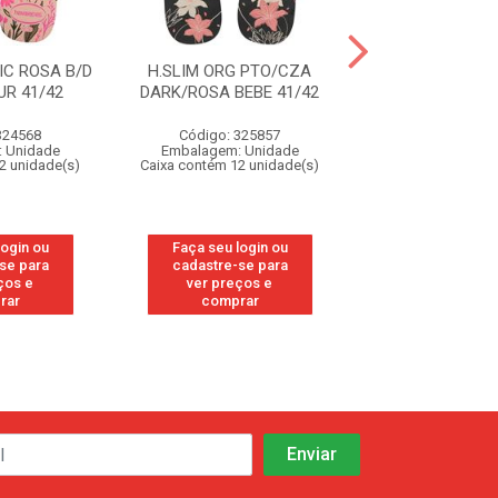
IC ROSA B/D
H.SLIM ORG PTO/CZA
H.SLIM ORG P
R 41/42
DARK/ROSA BEBE 41/42
DARK/ROSA BEB
324568
Código: 325857
Código: 32
 Unidade
Embalagem: Unidade
Embalagem: U
2 unidade(s)
Caixa contém 12 unidade(s)
Caixa contém 12 u
login ou
Faça seu login ou
Faça seu log
se para
cadastre-se para
cadastre-se
ços e
ver preços e
ver preços
rar
comprar
compra