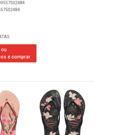
890557502484
0557502484
ATAS
 ou
ços e comprar