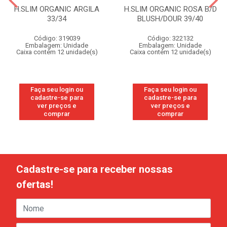
H.SLIM ORGANIC ARGILA
H.SLIM ORGANIC ROSA B/D
33/34
BLUSH/DOUR 39/40
Código: 319039
Código: 322132
Embalagem: Unidade
Embalagem: Unidade
Caixa contém 12 unidade(s)
Caixa contém 12 unidade(s)
Faça seu login ou
Faça seu login ou
cadastre-se para
cadastre-se para
ver preços e
ver preços e
comprar
comprar
Cadastre-se para receber nossas
ofertas!