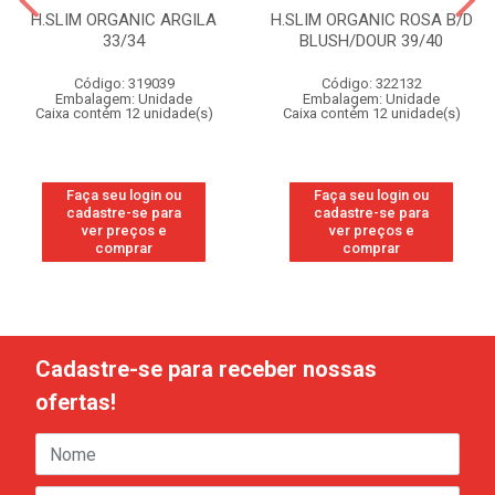
H.SLIM ORGANIC ARGILA
H.SLIM ORGANIC ROSA B/D
33/34
BLUSH/DOUR 39/40
Código: 319039
Código: 322132
Embalagem: Unidade
Embalagem: Unidade
Caixa contém 12 unidade(s)
Caixa contém 12 unidade(s)
Faça seu login ou
Faça seu login ou
cadastre-se para
cadastre-se para
ver preços e
ver preços e
comprar
comprar
Cadastre-se para receber nossas
ofertas!