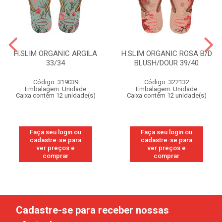
H.SLIM ORGANIC ARGILA
H.SLIM ORGANIC ROSA B/D
33/34
BLUSH/DOUR 39/40
Código: 319039
Código: 322132
Embalagem: Unidade
Embalagem: Unidade
Caixa contém 12 unidade(s)
Caixa contém 12 unidade(s)
Faça seu login ou
Faça seu login ou
cadastre-se para
cadastre-se para
ver preços e
ver preços e
comprar
comprar
Cadastre-se para receber nossas