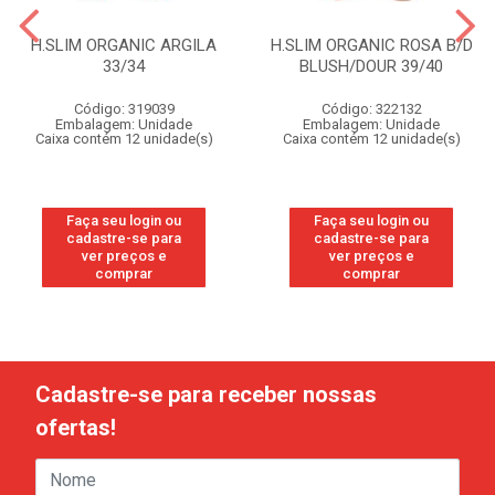
H.SLIM ORGANIC ARGILA
H.SLIM ORGANIC ROSA B/D
33/34
BLUSH/DOUR 39/40
Código: 319039
Código: 322132
Embalagem: Unidade
Embalagem: Unidade
Caixa contém 12 unidade(s)
Caixa contém 12 unidade(s)
Faça seu login ou
Faça seu login ou
cadastre-se para
cadastre-se para
ver preços e
ver preços e
comprar
comprar
Cadastre-se para receber nossas
ofertas!