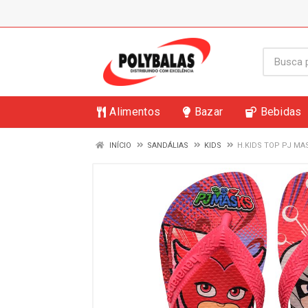
Alimentos
Bazar
Bebidas
INÍCIO
SANDÁLIAS
KIDS
H.KIDS TOP PJ MA