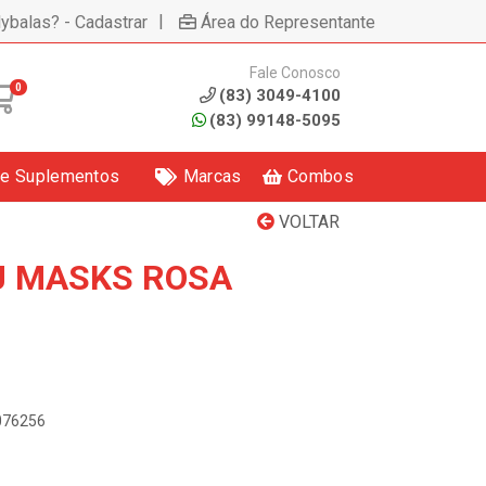
|
lybalas? - Cadastrar
Área do Representante
Fale Conosco
0
(83) 3049-4100
(83) 99148-5095
 e Suplementos
Marcas
Combos
VOLTAR
PJ MASKS ROSA
0076256