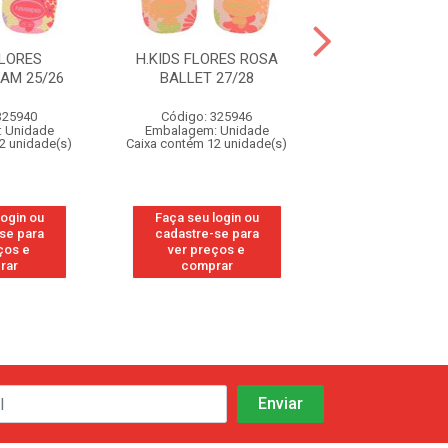
FLORES
H.KIDS FLORES ROSA
H.KIDS FLORE
AM 25/26
BALLET 27/28
BALLET 23
325940
Código: 325946
Código: 32
 Unidade
Embalagem: Unidade
Embalagem: U
2 unidade(s)
Caixa contém 12 unidade(s)
Caixa contém 12 u
login ou
Faça seu login ou
Faça seu log
se para
cadastre-se para
cadastre-se
ços e
ver preços e
ver preços
rar
comprar
compra