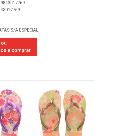
909843017769
9843017769
TAS S/A ESPECIAL
 ou
ços e comprar