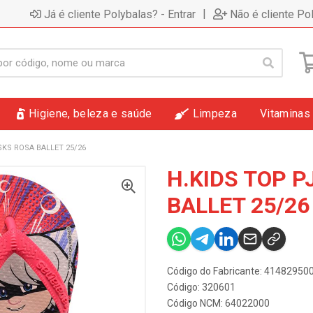
|
Já é cliente Polybalas? - Entrar
Não é cliente Po
Higiene, beleza e saúde
Limpeza
Vitaminas
SKS ROSA BALLET 25/26
H.KIDS TOP 
BALLET 25/26
Código do Fabricante: 4148295
Código: 320601
Código NCM: 64022000