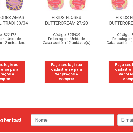
FLORES AMAR
H.KIDS FLORES
H.KIDS 
 TRADI 33/34
BUTTERCREAM 27/28
BUTTERCRE
o: 322172
Código: 325939
Código: 
em: Unidade
Embalagem: Unidade
Embalagem:
m 12 unidade(s)
Caixa contém 12 unidade(s)
Caixa contém 1
eu login ou
Faça seu login ou
Faça seu 
re-se para
cadastre-se para
cadastre-
preços e
ver preços e
ver pre
mprar
comprar
comp
ofertas!