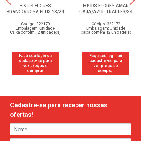
H.KIDS FLORES
H.KIDS FLORES AMAR
BRANCO/ROSA FLUX 23/24
CAJA/AZUL TRADI 33/34
Código: 322170
Código: 322172
Embalagem: Unidade
Embalagem: Unidade
Caixa contém 12 unidade(s)
Caixa contém 12 unidade(s)
Faça seu login ou
Faça seu login ou
cadastre-se para
cadastre-se para
ver preços e
ver preços e
comprar
comprar
Cadastre-se para receber nossas
ofertas!