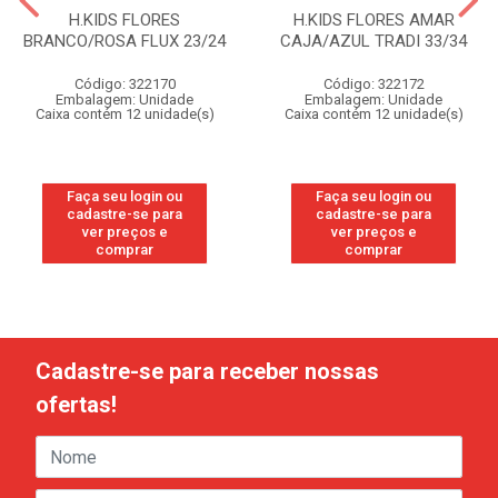
H.KIDS FLORES
H.KIDS FLORES AMAR
BRANCO/ROSA FLUX 23/24
CAJA/AZUL TRADI 33/34
Código: 322170
Código: 322172
Embalagem: Unidade
Embalagem: Unidade
Caixa contém 12 unidade(s)
Caixa contém 12 unidade(s)
Faça seu login ou
Faça seu login ou
cadastre-se para
cadastre-se para
ver preços e
ver preços e
comprar
comprar
Cadastre-se para receber nossas
ofertas!