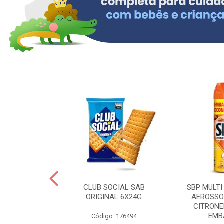
 BRASILID 80G
CLUB SOCIAL SAB
SBP MULTI
M LIMAO
ORIGINAL 6X24G
AEROSSO
CITRONE
EMBA
: 322465
Código: 176494