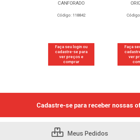
RESH
CANFORADO
ORI
go: 113
Código: 118842
Código
u login ou
Faça seu login ou
Faça seu
e-se para
cadastre-se para
cadastr
reços e
ver preços e
ver p
mprar
comprar
com
Cadastre-se para receber nossas of
Meus Pedidos