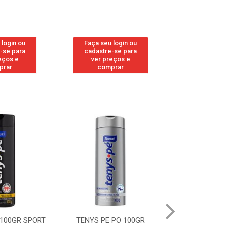
 login ou
Faça seu login ou
Faça seu 
-se para
cadastre-se para
cadastre
eços e
ver preços e
ver pr
prar
comprar
comp
 100GR SPORT
TENYS PE PO 100GR
TENYS PE PO 