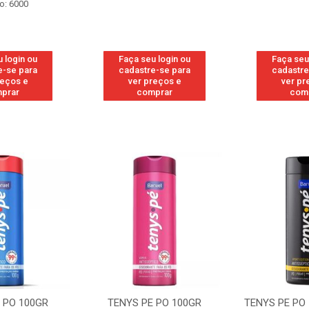
o: 6000
 login ou
Faça seu login ou
Faça seu
e-se para
cadastre-se para
cadastre
reços e
ver preços e
ver pr
prar
comprar
com
 PO 100GR
TENYS PE PO 100GR
TENYS PE PO