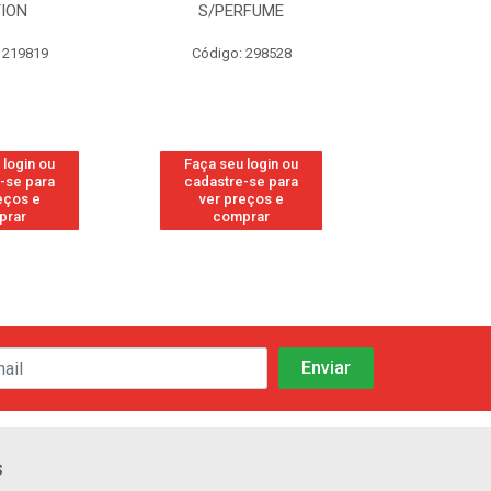
TION
S/PERFUME
FRE
 219819
Código: 298528
Código
 login ou
Faça seu login ou
Faça seu 
-se para
cadastre-se para
cadastre
eços e
ver preços e
ver pr
prar
comprar
comp
s