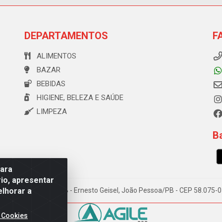
DEPARTAMENTOS
F
ALIMENTOS
BAZAR
BEBIDAS
HIGIENE, BELEZA E SAÚDE
LIMPEZA
Ba
para
io, apresentar
elhorar a
e Souza, 173 Galpão B - Ernesto Geisel, João Pessoa/PB - CEP 58.075
 Cookies