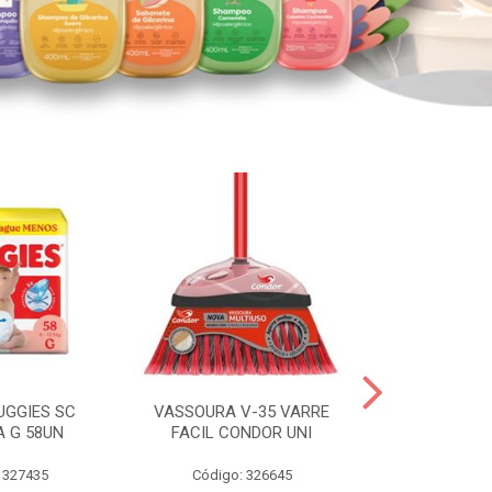
UGGIES SC
VASSOURA V-35 VARRE
TABLETE 80G
A G 58UN
FACIL CONDOR UNI
LEI
 327435
Código: 326645
Código: