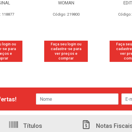
GINAL
WOMAN
EDI
: 118877
Código: 219800
Código:
 login ou
Faça seu login ou
Faça seu
e-se para
cadastre-se para
cadastre
reços e
ver preços e
ver pr
prar
comprar
com
ertas!
Títulos
Notas Fiscai