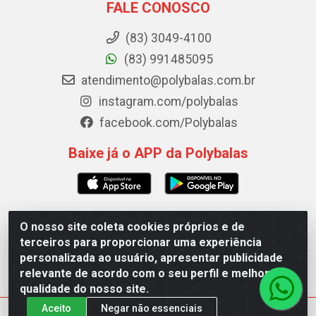
FALE CONOSCO
(83) 3049-4100
(83) 991485095
atendimento@polybalas.com.br
instagram.com/polybalas
facebook.com/Polybalas
Baixe já o APP da Polybalas
O nosso site coleta cookies próprios e de
Polybalas - Rua João Miguel de Souza, 173 Galpão B -
terceiros para proporcionar uma experiência
Ernesto Geisel, João Pessoa/PB - CEP 58.075-075 - CNPJ
personalizada ao usuário, apresentar publicidade
00.909.327/0002-61
relevante de acordo com o seu perfil e melhorar a
qualidade do nosso site.
Aceito
Negar não essenciais