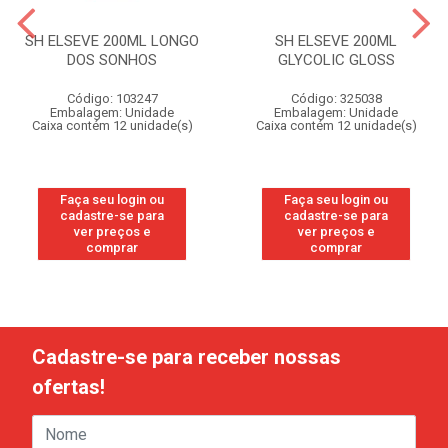
SH ELSEVE 200ML LONGO
SH ELSEVE 200ML
DOS SONHOS
GLYCOLIC GLOSS
Código: 103247
Código: 325038
Embalagem: Unidade
Embalagem: Unidade
Caixa contém 12 unidade(s)
Caixa contém 12 unidade(s)
Faça seu login ou
Faça seu login ou
cadastre-se para
cadastre-se para
ver preços e
ver preços e
comprar
comprar
Cadastre-se para receber nossas
ofertas!