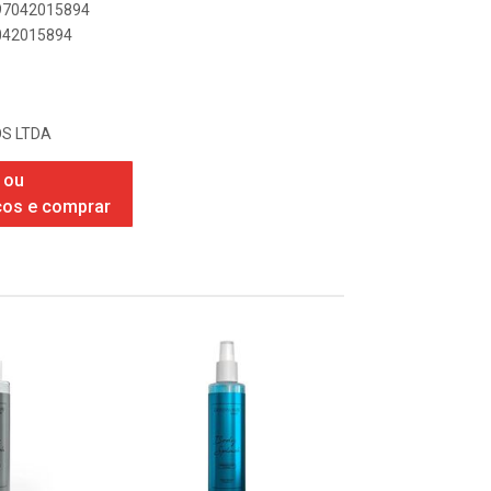
897042015894
7042015894
S LTDA
 ou
ços e comprar