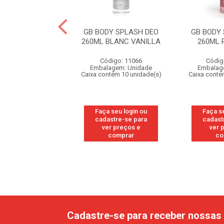
VEA LOCAO
GB BODY SPLASH DEO
GB BODY
ANTE MILK PELE
260ML BLANC VANILLA
260ML 
A EXTRASSECA
400ML
Código: 11066
Códig
Embalagem: Unidade
Embalag
ódigo: 3009
Caixa contém 10 unidade(s)
Caixa conté
agem: Unidade
ntém 12 unidade(s)
Faça seu login ou
Faça s
cadastre-se para
cadast
 seu login ou
ver preços e
ver 
astre-se para
comprar
co
er preços e
comprar
Cadastre-se para receber nossas 