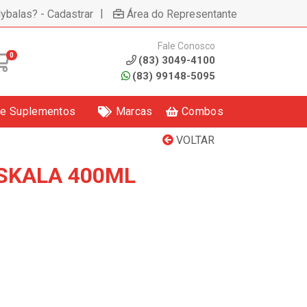
|
lybalas? - Cadastrar
Área do Representante
Fale Conosco
0
(83) 3049-4100
(83) 99148-5095
 e Suplementos
Marcas
Combos
VOLTAR
SKALA 400ML