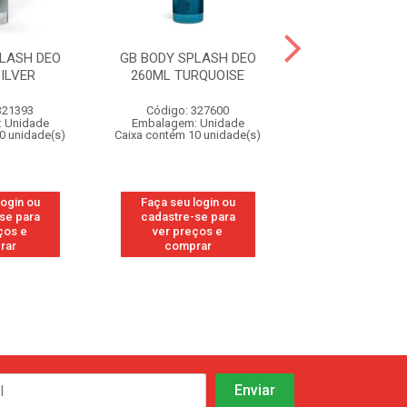
LASH DEO
GB BODY SPLASH DEO
GB BODY SPLA
ILVER
260ML TURQUOISE
260ML BL
321393
Código: 327600
Código: 11
 Unidade
Embalagem: Unidade
Embalagem: U
0 unidade(s)
Caixa contém 10 unidade(s)
Caixa contém 10 u
login ou
Faça seu login ou
Faça seu log
se para
cadastre-se para
cadastre-se
ços e
ver preços e
ver preços
rar
comprar
compra