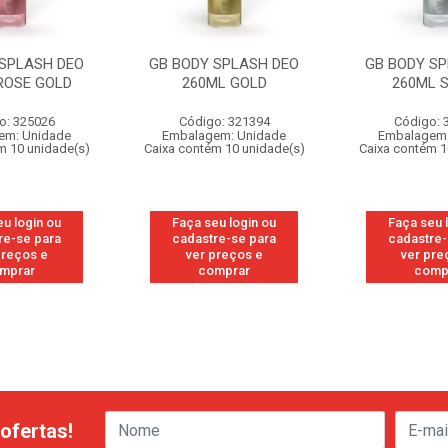
 SPLASH DEO
GB BODY SPLASH DEO
GB BODY SP
ROSE GOLD
260ML GOLD
260ML S
o: 325026
Código: 321394
Código: 
em: Unidade
Embalagem: Unidade
Embalagem:
m 10 unidade(s)
Caixa contém 10 unidade(s)
Caixa contém 1
eu login ou
Faça seu login ou
Faça seu 
re-se para
cadastre-se para
cadastre-
preços e
ver preços e
ver pre
mprar
comprar
comp
ofertas!