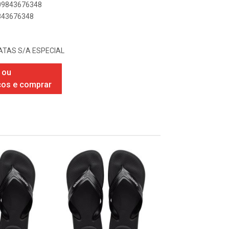
909843676348
9843676348
TAS S/A ESPECIAL
 ou
ços e comprar