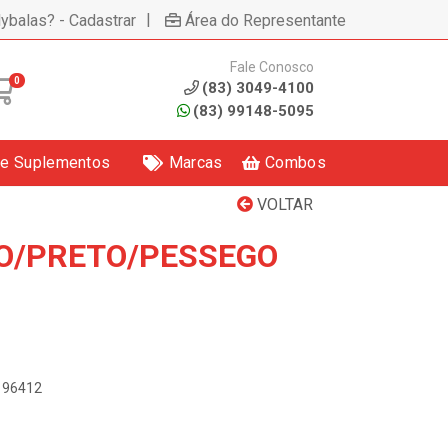
|
lybalas? - Cadastrar
Área do Representante
Fale Conosco
0
(83) 3049-4100
(83) 99148-5095
 e Suplementos
Marcas
Combos
VOLTAR
O/PRETO/PESSEGO
6196412