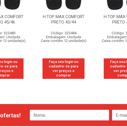
AX COMFORT
H.TOP MAX COMFORT
H.TOP MAX
O 45/46
PRETO 43/44
PRETO 
o: 323483
Código: 323484
Código: 
em: Unidade
Embalagem: Unidade
Embalagem:
m 12 unidade(s)
Caixa contém 12 unidade(s)
Caixa contém 1
eu login ou
Faça seu login ou
Faça seu 
re-se para
cadastre-se para
cadastre-
preços e
ver preços e
ver pre
mprar
comprar
comp
ofertas!