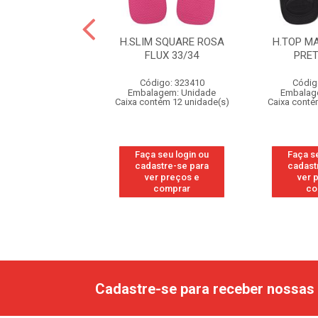
 MAX COMFORT
H.SLIM SQUARE ROSA
H.TOP M
O/BRANCO/AZ
FLUX 33/34
PRET
45/46
Código: 323410
Códig
digo: 328061
Embalagem: Unidade
Embalag
agem: Unidade
Caixa contém 12 unidade(s)
Caixa conté
ntém 12 unidade(s)
Faça seu login ou
Faça s
 seu login ou
cadastre-se para
cadast
astre-se para
ver preços e
ver 
er preços e
comprar
co
comprar
Cadastre-se para receber nossas 