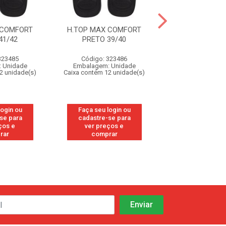
 COMFORT
H.TOP MAX COMFORT
H.TOP MAX C
41/42
PRETO 39/40
MARINHO 4
323485
Código: 323486
Código: 32
 Unidade
Embalagem: Unidade
Embalagem: U
2 unidade(s)
Caixa contém 12 unidade(s)
Caixa contém 12 u
login ou
Faça seu login ou
Faça seu log
se para
cadastre-se para
cadastre-se
ços e
ver preços e
ver preços
rar
comprar
compra