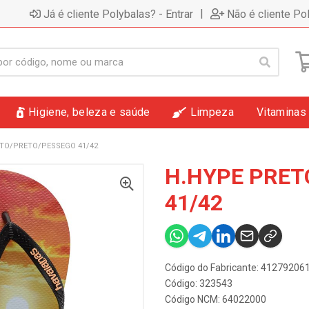
|
Já é cliente Polybalas? - Entrar
Não é cliente Po
Higiene, beleza e saúde
Limpeza
Vitaminas
TO/PRETO/PESSEGO 41/42
H.HYPE PRET
41/42
Código do Fabricante: 4127920
Código: 323543
Código NCM: 64022000