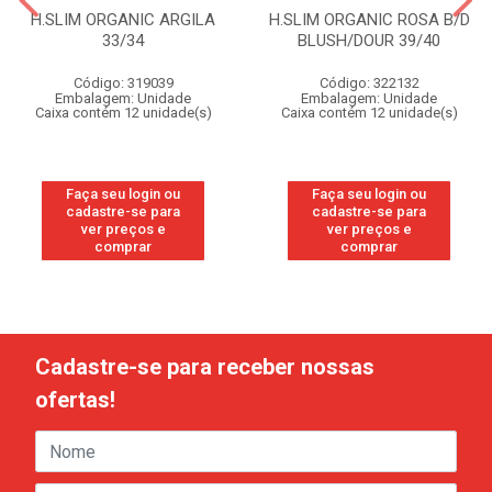
H.SLIM ORGANIC ARGILA
H.SLIM ORGANIC ROSA B/D
33/34
BLUSH/DOUR 39/40
Código: 319039
Código: 322132
Embalagem: Unidade
Embalagem: Unidade
Caixa contém 12 unidade(s)
Caixa contém 12 unidade(s)
Faça seu login ou
Faça seu login ou
cadastre-se para
cadastre-se para
ver preços e
ver preços e
comprar
comprar
Cadastre-se para receber nossas
ofertas!