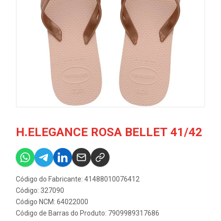
H.ELEGANCE ROSA BELLET 41/42
Código do Fabricante: 41488010076412
Código: 327090
Código NCM: 64022000
Código de Barras do Produto: 7909989317686