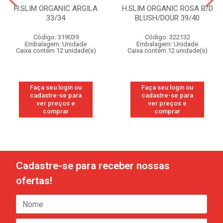
H.SLIM ORGANIC ARGILA
H.SLIM ORGANIC ROSA B/D
33/34
BLUSH/DOUR 39/40
Código: 319039
Código: 322132
Embalagem: Unidade
Embalagem: Unidade
Caixa contém 12 unidade(s)
Caixa contém 12 unidade(s)
Faça seu login ou
Faça seu login ou
cadastre-se para
cadastre-se para
ver preços e
ver preços e
comprar
comprar
Cadastre-se para receber nossas
ofertas!