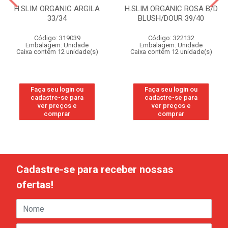
H.SLIM ORGANIC ARGILA
H.SLIM ORGANIC ROSA B/D
33/34
BLUSH/DOUR 39/40
Código: 319039
Código: 322132
Embalagem: Unidade
Embalagem: Unidade
Caixa contém 12 unidade(s)
Caixa contém 12 unidade(s)
Faça seu login ou
Faça seu login ou
cadastre-se para
cadastre-se para
ver preços e
ver preços e
comprar
comprar
Cadastre-se para receber nossas
ofertas!