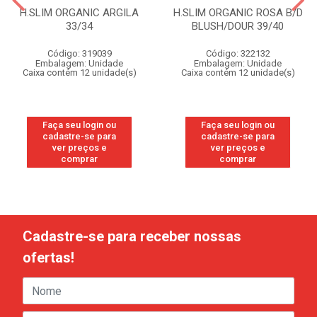
H.SLIM ORGANIC ARGILA
H.SLIM ORGANIC ROSA B/D
33/34
BLUSH/DOUR 39/40
Código: 319039
Código: 322132
Embalagem: Unidade
Embalagem: Unidade
Caixa contém 12 unidade(s)
Caixa contém 12 unidade(s)
Faça seu login ou
Faça seu login ou
cadastre-se para
cadastre-se para
ver preços e
ver preços e
comprar
comprar
Cadastre-se para receber nossas
ofertas!