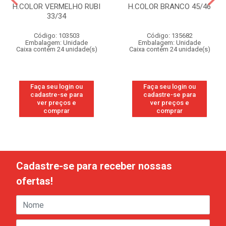
H.COLOR VERMELHO RUBI
H.COLOR BRANCO 45/46
33/34
Código: 103503
Código: 135682
Embalagem: Unidade
Embalagem: Unidade
Caixa contém 24 unidade(s)
Caixa contém 24 unidade(s)
Faça seu login ou
Faça seu login ou
cadastre-se para
cadastre-se para
ver preços e
ver preços e
comprar
comprar
Cadastre-se para receber nossas
ofertas!