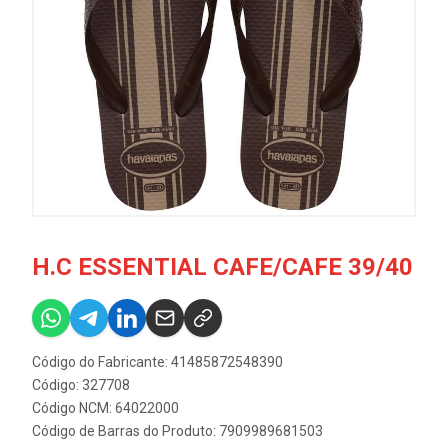
H.C ESSENTIAL CAFE/CAFE 39/40
Código do Fabricante: 41485872548390
Código: 327708
Código NCM: 64022000
Código de Barras do Produto: 7909989681503