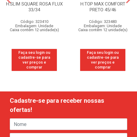
H.SLIM SQUARE ROSA FLUX
H.TOP MAX COMFORT
33/34
PRETO 45/46
Código: 323410
Código: 323483
Embalagem: Unidade
Embalagem: Unidade
Caixa contém 12 unidade(s)
Caixa contém 12 unidade(s)
Faça seu login ou
Faça seu login ou
cadastre-se para
cadastre-se para
ver preços e
ver preços e
comprar
comprar
Cadastre-se para receber nossas
ofertas!