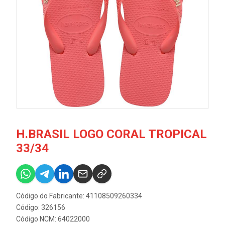
H.BRASIL LOGO CORAL TROPICAL
33/34
Código do Fabricante: 41108509260334
Código: 326156
Código NCM: 64022000