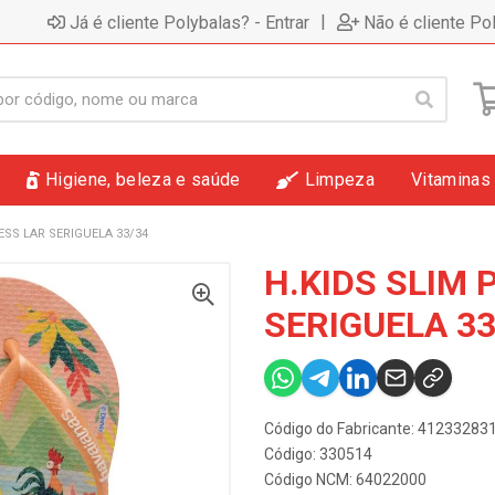
|
Já é cliente Polybalas? - Entrar
Não é cliente Po
Higiene, beleza e saúde
Limpeza
Vitaminas
ESS LAR SERIGUELA 33/34
H.KIDS SLIM 
SERIGUELA 33
Código do Fabricante: 4123328
Código: 330514
Código NCM: 64022000