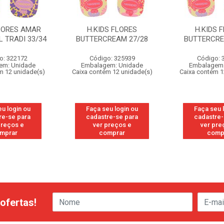
FLORES AMAR
H.KIDS FLORES
H.KIDS 
 TRADI 33/34
BUTTERCREAM 27/28
BUTTERCRE
o: 322172
Código: 325939
Código: 
em: Unidade
Embalagem: Unidade
Embalagem:
m 12 unidade(s)
Caixa contém 12 unidade(s)
Caixa contém 1
eu login ou
Faça seu login ou
Faça seu 
re-se para
cadastre-se para
cadastre-
preços e
ver preços e
ver pre
mprar
comprar
comp
ofertas!