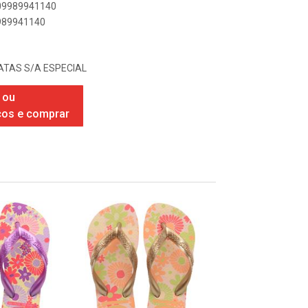
909989941140
9989941140
TAS S/A ESPECIAL
 ou
ços e comprar