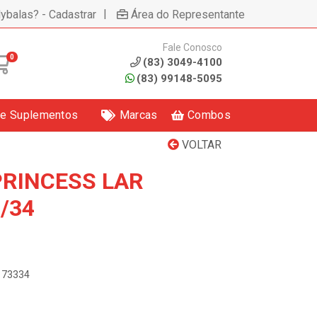
|
lybalas? - Cadastrar
Área do Representante
Fale Conosco
0
(83) 3049-4100
(83) 99148-5095
 e Suplementos
Marcas
Combos
VOLTAR
PRINCESS LAR
/34
3173334