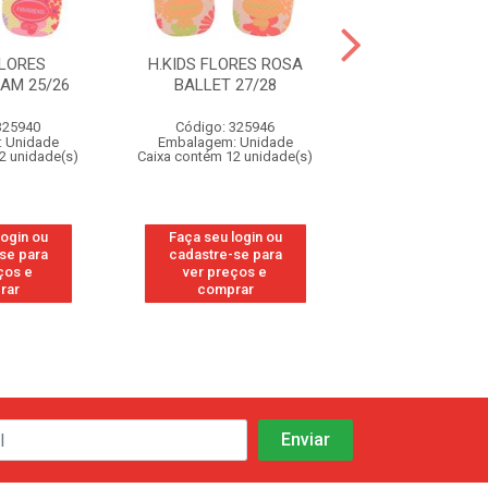
FLORES
H.KIDS FLORES ROSA
H.KIDS FLORE
AM 25/26
BALLET 27/28
BALLET 23
325940
Código: 325946
Código: 32
 Unidade
Embalagem: Unidade
Embalagem: U
2 unidade(s)
Caixa contém 12 unidade(s)
Caixa contém 12 u
login ou
Faça seu login ou
Faça seu log
se para
cadastre-se para
cadastre-se
ços e
ver preços e
ver preços
rar
comprar
compra