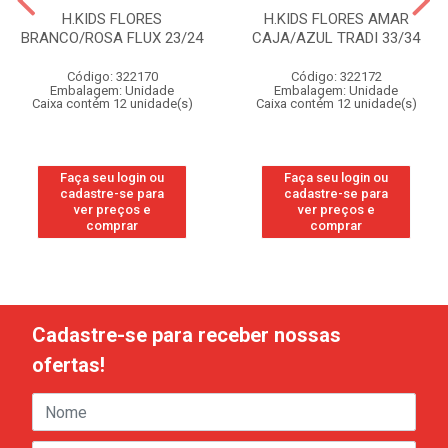
H.KIDS FLORES
H.KIDS FLORES AMAR
BRANCO/ROSA FLUX 23/24
CAJA/AZUL TRADI 33/34
Código: 322170
Código: 322172
Embalagem: Unidade
Embalagem: Unidade
Caixa contém 12 unidade(s)
Caixa contém 12 unidade(s)
Faça seu login ou
Faça seu login ou
cadastre-se para
cadastre-se para
ver preços e
ver preços e
comprar
comprar
Cadastre-se para receber nossas
ofertas!