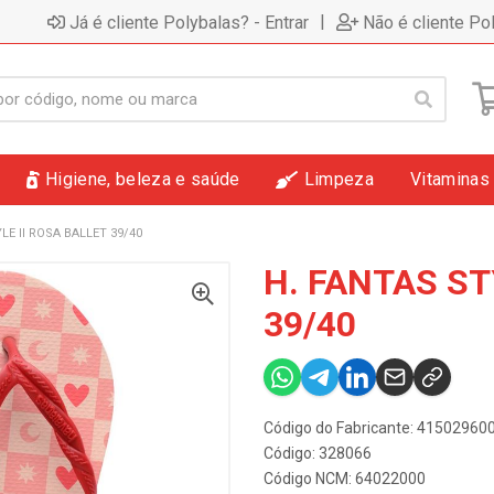
|
Já é cliente Polybalas? - Entrar
Não é cliente Po
Higiene, beleza e saúde
Limpeza
Vitaminas
LE II ROSA BALLET 39/40
H. FANTAS ST
39/40
Código do Fabricante: 4150296
Código: 328066
Código NCM: 64022000