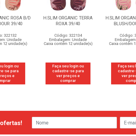
ANIC ROSA B/D
H.SLIM ORGANIC TERRA
H.SLIM ORGAN
DOUR 39/40
ROXA 39/40
BLUSH/DOU
o: 322132
Código: 322134
Código: 
em: Unidade
Embalagem: Unidade
Embalagem:
m 12 unidade(s)
Caixa contém 12 unidade(s)
Caixa contém 1
eu login ou
Faça seu login ou
Faça seu 
re-se para
cadastre-se para
cadastre-
preços e
ver preços e
ver pre
mprar
comprar
comp
ofertas!