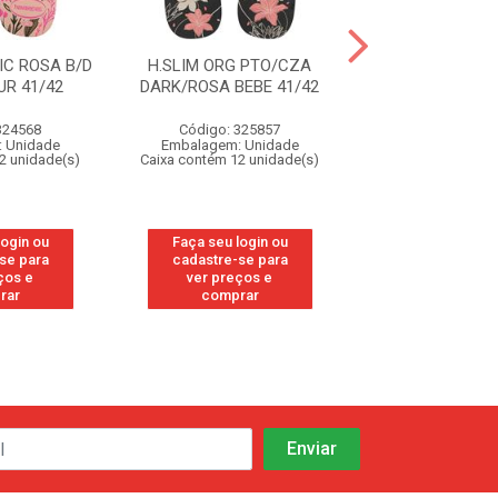
IC ROSA B/D
H.SLIM ORG PTO/CZA
H.SLIM ORG P
R 41/42
DARK/ROSA BEBE 41/42
DARK/ROSA BEB
324568
Código: 325857
Código: 32
 Unidade
Embalagem: Unidade
Embalagem: U
2 unidade(s)
Caixa contém 12 unidade(s)
Caixa contém 12 u
login ou
Faça seu login ou
Faça seu log
se para
cadastre-se para
cadastre-se
ços e
ver preços e
ver preços
rar
comprar
compra