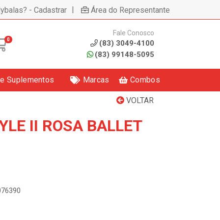
|
lybalas? - Cadastrar
Área do Representante
Fale Conosco
0
(83) 3049-4100
(83) 99148-5095
 e Suplementos
Marcas
Combos
VOLTAR
YLE II ROSA BALLET
0076390