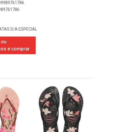
909989761786
9989761786
TAS S/A ESPECIAL
 ou
ços e comprar