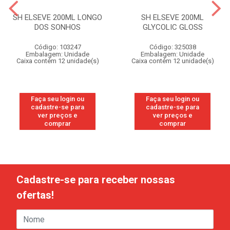
SH ELSEVE 200ML LONGO
SH ELSEVE 200ML
DOS SONHOS
GLYCOLIC GLOSS
Código: 103247
Código: 325038
Embalagem: Unidade
Embalagem: Unidade
Caixa contém 12 unidade(s)
Caixa contém 12 unidade(s)
Faça seu login ou
Faça seu login ou
cadastre-se para
cadastre-se para
ver preços e
ver preços e
comprar
comprar
Cadastre-se para receber nossas
ofertas!