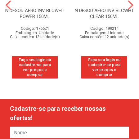
N DESOD AERO INV BLCWHT
N DESOD AERO INV BLCWHT
POWER 150ML
CLEAR 150ML
Código: 176621
Código: 199214
Embalagem: Unidade
Embalagem: Unidade
Caixa contém 12 unidade(s)
Caixa contém 12 unidade(s)
Faça seu login ou
Faça seu login ou
cadastre-se para
cadastre-se para
ver preços e
ver preços e
comprar
comprar
Cadastre-se para receber nossas
ofertas!