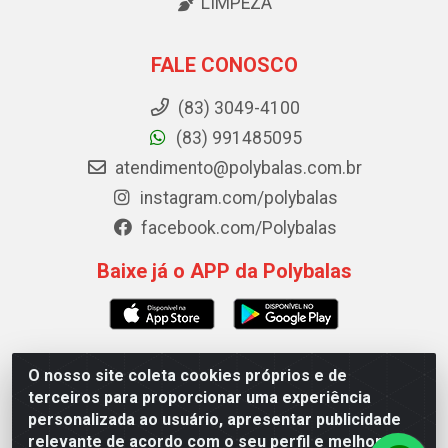
LIMPEZA
FALE CONOSCO
(83) 3049-4100
(83) 991485095
atendimento@polybalas.com.br
instagram.com/polybalas
facebook.com/Polybalas
Baixe já o APP da Polybalas
O nosso site coleta cookies próprios e de
Polybalas - Rua João Miguel de Souza, 173 Galpão B -
terceiros para proporcionar uma experiência
Ernesto Geisel, João Pessoa/PB - CEP 58.075-075 -
personalizada ao usuário, apresentar publicidade
CNPJ 00.909.327/0002-61
relevante de acordo com o seu perfil e melhorar a