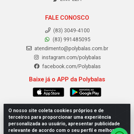
FALE CONOSCO
(83) 3049-4100
(83) 991485095
atendimento@polybalas.com.br
instagram.com/polybalas
facebook.com/Polybalas
Baixe já o APP da Polybalas
O nosso site coleta cookies próprios e de
Polybalas - Rua João Miguel de Souza, 173 Galpão B -
terceiros para proporcionar uma experiência
Ernesto Geisel, João Pessoa/PB - CEP 58.075-075 - CNPJ
personalizada ao usuário, apresentar publicidade
00.909.327/0002-61
relevante de acordo com o seu perfil e melhorar a