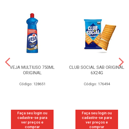
VEJA MULTIUSO 750ML
CLUB SOCIAL SAB ORIGINAL
ORIGINAL
6X24G
Código: 128651
Código: 176494
Faça seu login ou
Faça seu login ou
cadastre-se para
cadastre-se para
ver preços e
ver preços e
comprar
comprar