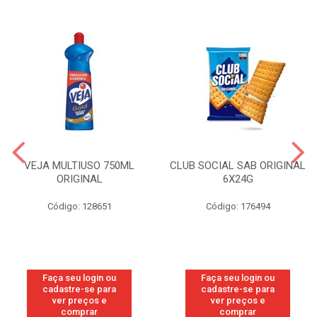
VEJA MULTIUSO 750ML
CLUB SOCIAL SAB ORIGINAL
ORIGINAL
6X24G
Código: 128651
Código: 176494
Faça seu login ou
Faça seu login ou
cadastre-se para
cadastre-se para
ver preços e
ver preços e
comprar
comprar