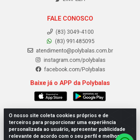
FALE CONOSCO
(83) 3049-4100
(83) 991485095
atendimento@polybalas.com.br
instagram.com/polybalas
facebook.com/Polybalas
Baixe já o APP da Polybalas
O nosso site coleta cookies próprios e de
Polybalas - Rua João Miguel de Souza, 173 Galpão B -
terceiros para proporcionar uma experiência
Ernesto Geisel, João Pessoa/PB - CEP 58.075-075 - CNPJ
personalizada ao usuário, apresentar publicidade
00.909.327/0002-61
relevante de acordo com o seu perfil e melhorar a