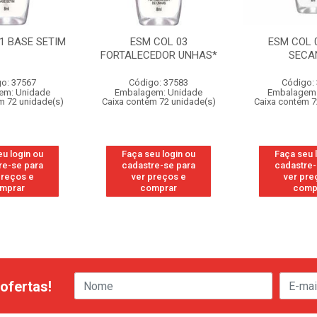
1 BASE SETIM
ESM COL 03
ESM COL 
FORTALECEDOR UNHAS*
SECA
o: 37567
Código: 37583
Código:
em: Unidade
Embalagem: Unidade
Embalagem:
m 72 unidade(s)
Caixa contém 72 unidade(s)
Caixa contém 7
eu login ou
Faça seu login ou
Faça seu 
re-se para
cadastre-se para
cadastre-
preços e
ver preços e
ver pre
mprar
comprar
comp
ofertas!