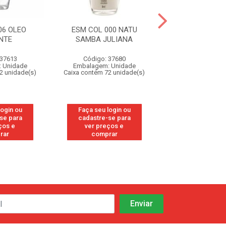
06 OLEO
ESM COL 000 NATU
ESM COL 100
NTE
SAMBA JULIANA
PRENDA NA
 37613
Código: 37680
Código: 37
 Unidade
Embalagem: Unidade
Embalagem: U
2 unidade(s)
Caixa contém 72 unidade(s)
Caixa contém 72 u
login ou
Faça seu login ou
Faça seu log
se para
cadastre-se para
cadastre-se
ços e
ver preços e
ver preços
rar
comprar
compra