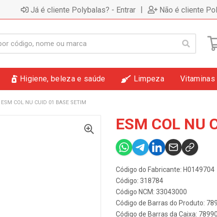
|
Já é cliente Polybalas? - Entrar
Não é cliente Po
Higiene, beleza e saúde
Limpeza
Vitaminas
ESM COL NU CUID 01 BASE SETIM
ESM COL NU C
Código do Fabricante: H0149704
Código: 318784
Código NCM: 33043000
Código de Barras do Produto: 7
Código de Barras da Caixa: 789