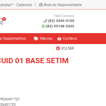
|
lybalas? - Cadastrar
Área do Representante
Fale Conosco
0
(83) 3049-4100
(83) 99148-5095
 e Suplementos
Marcas
Combos
VOLTAR
UID 01 BASE SETIM
899026401723
9026401723