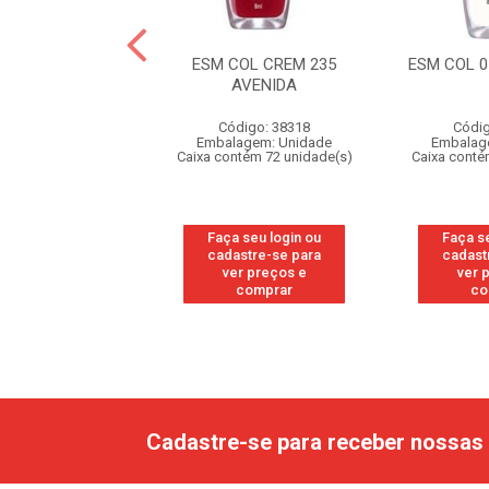
OL CREM NOITE
ESM COL CREM 235
ESM COL 0
QUENTE
AVENIDA
digo: 142476
Código: 38318
Códig
agem: Unidade
Embalagem: Unidade
Embalag
ntém 72 unidade(s)
Caixa contém 72 unidade(s)
Caixa conté
 seu login ou
Faça seu login ou
Faça s
astre-se para
cadastre-se para
cadast
er preços e
ver preços e
ver 
comprar
comprar
co
Cadastre-se para receber nossas 