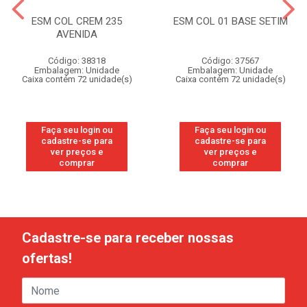
ESM COL CREM 235
ESM COL 01 BASE SETIM
AVENIDA
Código: 38318
Código: 37567
Embalagem: Unidade
Embalagem: Unidade
Caixa contém 72 unidade(s)
Caixa contém 72 unidade(s)
Faça seu login ou
Faça seu login ou
cadastre-se para
cadastre-se para
ver preços e
ver preços e
comprar
comprar
Cadastre-se para receber nossas
ofertas!