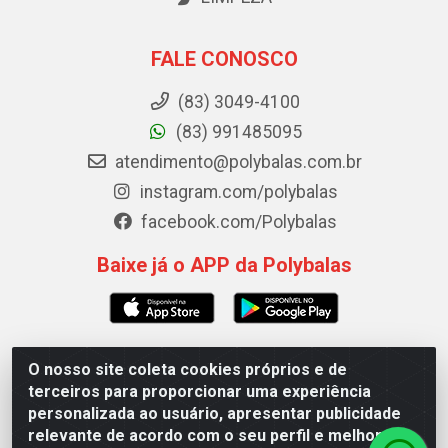
FALE CONOSCO
(83) 3049-4100
(83) 991485095
atendimento@polybalas.com.br
instagram.com/polybalas
facebook.com/Polybalas
Baixe já o APP da Polybalas
O nosso site coleta cookies próprios e de
Polybalas - Rua João Miguel de Souza, 173 Galpão B -
terceiros para proporcionar uma experiência
Ernesto Geisel, João Pessoa/PB - CEP 58.075-075 - CNPJ
personalizada ao usuário, apresentar publicidade
00.909.327/0002-61
relevante de acordo com o seu perfil e melhorar a