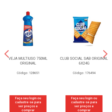
VEJA MULTIUSO 750ML
CLUB SOCIAL SAB ORIGINAL
ORIGINAL
6X24G
Código: 128651
Código: 176494
Faça seu login ou
Faça seu login ou
cadastre-se para
cadastre-se para
ver preços e
ver preços e
comprar
comprar