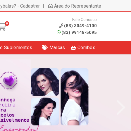
|
lybalas? - Cadastrar
Área do Representante
Fale Conosco
0
(83) 3049-4100
(83) 99148-5095
 e Suplementos
Marcas
Combos