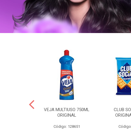
ERO 150ML
VEJA MULTIUSO 750ML
CLUB SO
HIALURONICO
ORIGINAL
ORIGIN
MEN
Código: 128651
Código
: 328153