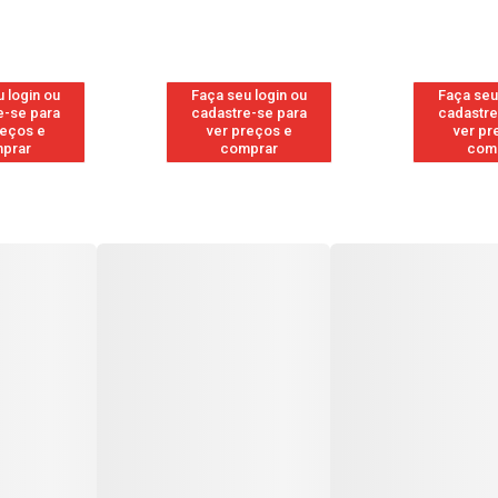
 login ou
Faça seu login ou
Faça seu
e-se para
cadastre-se para
cadastre
reços e
ver preços e
ver pr
prar
comprar
com