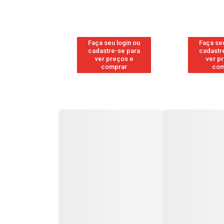
u login ou
Faça seu login ou
Faça seu
e-se para
cadastre-se para
cadastr
reços e
ver preços e
ver p
mprar
comprar
com