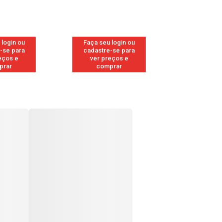
 login ou
Faça seu login ou
Faça seu 
-se para
cadastre-se para
cadastre
eços e
ver preços e
ver pr
prar
comprar
comp