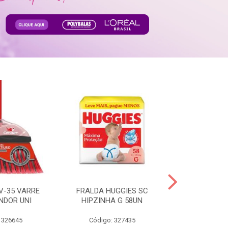
V-35 VARRE
FRALDA HUGGIES SC
H.BRASIL FC 
NDOR UNI
HIPZINHA G 58UN
 326645
Código: 327435
Código: