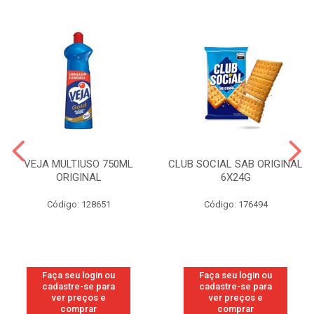
VEJA MULTIUSO 750ML
CLUB SOCIAL SAB ORIGINAL
ORIGINAL
6X24G
Código: 128651
Código: 176494
Faça seu login ou
Faça seu login ou
cadastre-se para
cadastre-se para
ver preços e
ver preços e
comprar
comprar