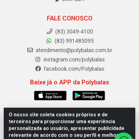
FALE CONOSCO
(83) 3049-4100
(83) 991485095
atendimento@polybalas.com.br
instagram.com/polybalas
facebook.com/Polybalas
Baixe já o APP da Polybalas
O nosso site coleta cookies próprios e de
Polybalas - Rua João Miguel de Souza, 173 Galpão B -
terceiros para proporcionar uma experiência
Ernesto Geisel, João Pessoa/PB - CEP 58.075-075 - CNPJ
personalizada ao usuário, apresentar publicidade
00.909.327/0002-61
relevante de acordo com o seu perfil e melhorar a