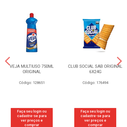
VEJA MULTIUSO 750ML
CLUB SOCIAL SAB ORIGINAL
ORIGINAL
6X24G
Código: 128651
Código: 176494
Faça seu login ou
Faça seu login ou
cadastre-se para
cadastre-se para
ver preços e
ver preços e
comprar
comprar