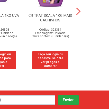
LA 1KG UVA
CR TRAT SKALA 1KG MAIS
CR TRAT SKALA 
CACHINHOS
CRESPINHOS
326398
Código: 321331
Código: 32
 Unidade
Embalagem: Unidade
Embalagem: U
6 unidade(s)
Caixa contém 6 unidade(s)
Caixa contém 6 u
login ou
Faça seu login ou
Faça seu log
se para
cadastre-se para
cadastre-se
ços e
ver preços e
ver preços
rar
comprar
compra