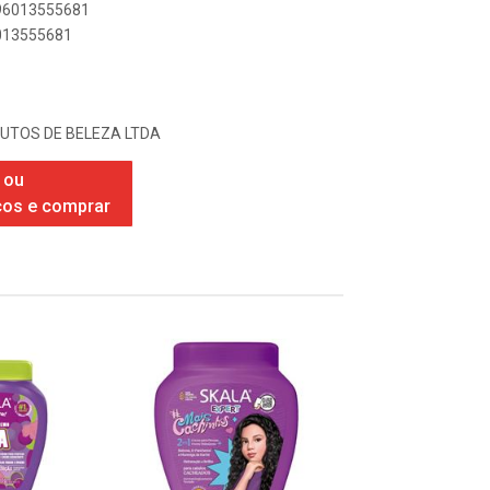
896013555681
6013555681
UTOS DE BELEZA LTDA
 ou
ços e comprar