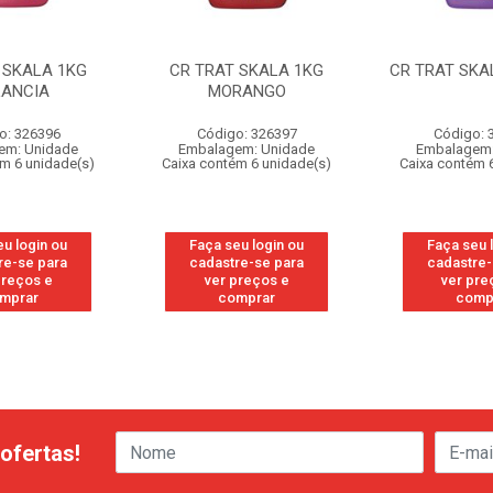
 SKALA 1KG
CR TRAT SKALA 1KG
CR TRAT SKA
LANCIA
MORANGO
o: 326396
Código: 326397
Código: 
em: Unidade
Embalagem: Unidade
Embalagem:
ém 6 unidade(s)
Caixa contém 6 unidade(s)
Caixa contém 
eu login ou
Faça seu login ou
Faça seu 
re-se para
cadastre-se para
cadastre-
preços e
ver preços e
ver pre
mprar
comprar
comp
ofertas!