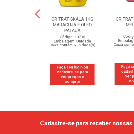
AT SKALA 1KG
CR TRAT SKALA 1KG
CR TRAT
DO DE MILHO
MARACUJA E OLEO
ME
PATAUA
digo: 10730
Códig
Código: 10736
agem: Unidade
Embalag
Embalagem: Unidade
ntém 6 unidade(s)
Caixa cont
Caixa contém 6 unidade(s)
 seu login ou
Faça s
Faça seu login ou
astre-se para
cadast
cadastre-se para
er preços e
ver 
ver preços e
comprar
co
comprar
Cadastre-se para receber nossas 