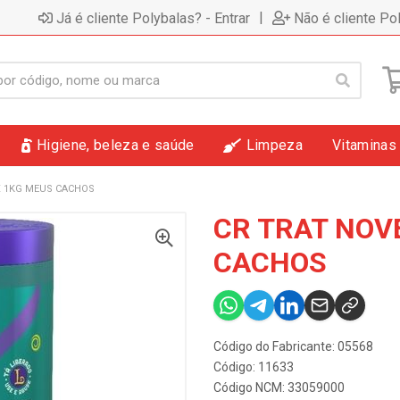
|
Já é cliente Polybalas? - Entrar
Não é cliente Po
Higiene, beleza e saúde
Limpeza
Vitaminas
X 1KG MEUS CACHOS
CR TRAT NOV
CACHOS
Código do Fabricante: 05568
Código: 11633
Código NCM: 33059000