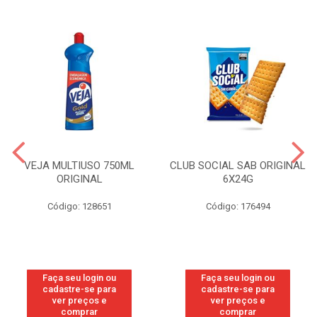
VEJA MULTIUSO 750ML
CLUB SOCIAL SAB ORIGINAL
ORIGINAL
6X24G
Código: 128651
Código: 176494
Faça seu login ou
Faça seu login ou
cadastre-se para
cadastre-se para
ver preços e
ver preços e
comprar
comprar