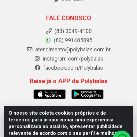
FALE CONOSCO
(83) 3049-4100
(83) 991485095
atendimento@polybalas.com.br
instagram.com/polybalas
facebook.com/Polybalas
Baixe já o APP da Polybalas
O nosso site coleta cookies próprios e de
Polybalas - Rua João Miguel de Souza, 173 Galpão B -
terceiros para proporcionar uma experiência
Ernesto Geisel, João Pessoa/PB - CEP 58.075-075 - CNPJ
personalizada ao usuário, apresentar publicidade
00.909.327/0002-61
relevante de acordo com o seu perfil e melhorar a