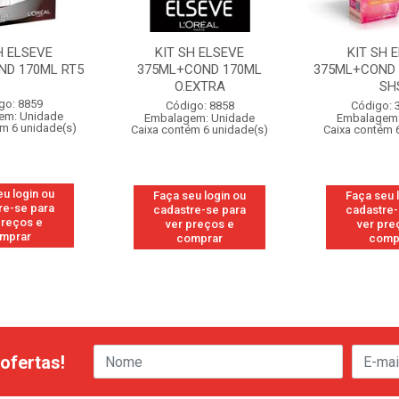
H ELSEVE
KIT SH ELSEVE
KIT SH 
ND 170ML RT5
375ML+COND 170ML
375ML+COND 
O.EXTRA
SH
go: 8859
Código: 8858
Código: 
em: Unidade
Embalagem: Unidade
Embalagem:
ém 6 unidade(s)
Caixa contém 6 unidade(s)
Caixa contém 
eu login ou
Faça seu login ou
Faça seu 
re-se para
cadastre-se para
cadastre-
preços e
ver preços e
ver pre
mprar
comprar
comp
ofertas!