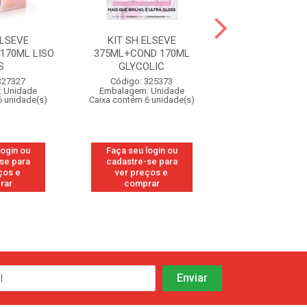
ELSEVE
KIT SH ELSEVE
KIT SH EL
170ML LISO
375ML+COND 170ML
375ML+COND
S
GLYCOLIC
HIDRA H
327327
Código: 325373
Código: 29
 Unidade
Embalagem: Unidade
Embalagem: U
6 unidade(s)
Caixa contém 6 unidade(s)
Caixa contém 6 u
login ou
Faça seu login ou
Faça seu log
se para
cadastre-se para
cadastre-se
ços e
ver preços e
ver preços
rar
comprar
compra