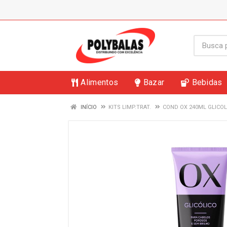
Alimentos
Bazar
Bebidas
INÍCIO
KITS LIMP.TRAT.
COND OX 240ML GLICOL