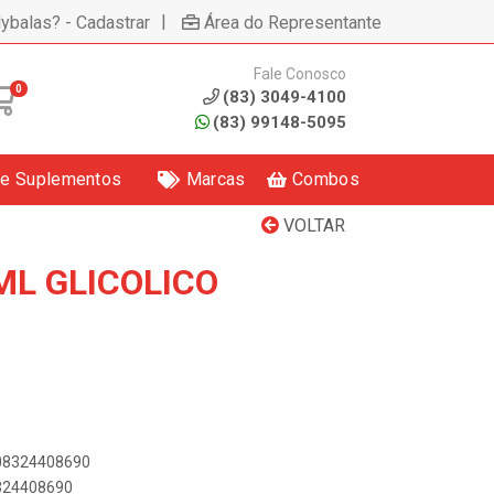
|
lybalas? - Cadastrar
Área do Representante
Fale Conosco
0
(83) 3049-4100
(83) 99148-5095
 e Suplementos
Marcas
Combos
VOLTAR
ML GLICOLICO
908324408690
8324408690