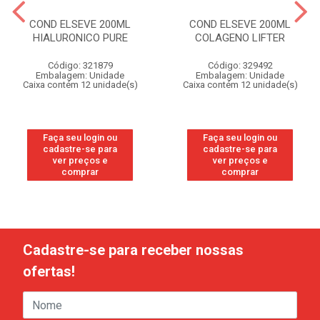
COND ELSEVE 200ML
COND ELSEVE 200ML
HIALURONICO PURE
COLAGENO LIFTER
Código: 321879
Código: 329492
Embalagem: Unidade
Embalagem: Unidade
Caixa contém 12 unidade(s)
Caixa contém 12 unidade(s)
Faça seu login ou
Faça seu login ou
cadastre-se para
cadastre-se para
ver preços e
ver preços e
comprar
comprar
Cadastre-se para receber nossas
ofertas!