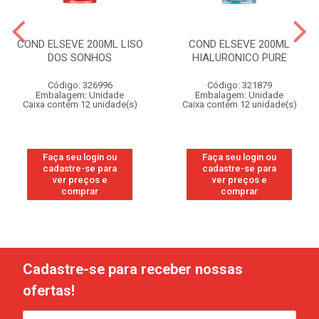
COND ELSEVE 200ML LISO
COND ELSEVE 200ML
DOS SONHOS
HIALURONICO PURE
Código: 326996
Código: 321879
Embalagem: Unidade
Embalagem: Unidade
Caixa contém 12 unidade(s)
Caixa contém 12 unidade(s)
Faça seu login ou
Faça seu login ou
cadastre-se para
cadastre-se para
ver preços e
ver preços e
comprar
comprar
Cadastre-se para receber nossas
ofertas!