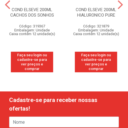
COND ELSEVE 200ML
COND ELSEVE 200ML
CACHOS DOS SONHOS
HIALURONICO PURE
Código: 319367
Código: 321879
Embalagem: Unidade
Embalagem: Unidade
Caixa contém 12 unidade(s)
Caixa contém 12 unidade(s)
Faça seu login ou
Faça seu login ou
cadastre-se para
cadastre-se para
ver preços e
ver preços e
comprar
comprar
Cadastre-se para receber nossas
ofertas!