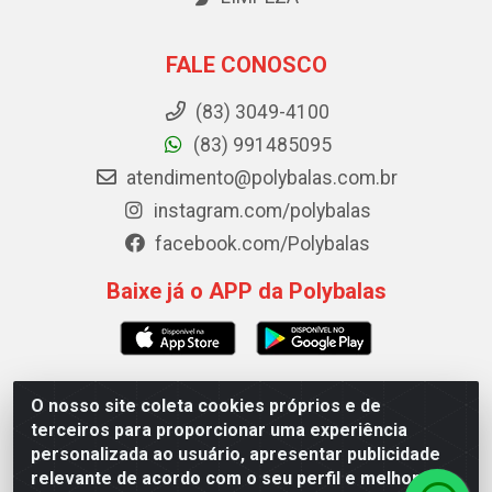
FALE CONOSCO
(83) 3049-4100
(83) 991485095
atendimento@polybalas.com.br
instagram.com/polybalas
facebook.com/Polybalas
Baixe já o APP da Polybalas
O nosso site coleta cookies próprios e de
Polybalas - Rua João Miguel de Souza, 173 Galpão B -
terceiros para proporcionar uma experiência
Ernesto Geisel, João Pessoa/PB - CEP 58.075-075 - CNPJ
personalizada ao usuário, apresentar publicidade
00.909.327/0002-61
relevante de acordo com o seu perfil e melhorar a