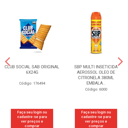
CLUB SOCIAL SAB ORIGINAL
SBP MULTI INSETICIDA
6X24G
AEROSSOL OLEO DE
CITRONELA 380ML
EMBALA...
Código: 176494
Código: 6000
Faça seu login ou
Faça seu login ou
cadastre-se para
cadastre-se para
ver preços e
ver preços e
comprar
comprar