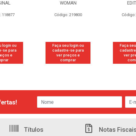
GINAL
WOMAN
EDI
: 118877
Código: 219800
Código:
 login ou
Faça seu login ou
Faça seu
e-se para
cadastre-se para
cadastre
reços e
ver preços e
ver pr
prar
comprar
com
ertas!
Títulos
Notas Fiscai