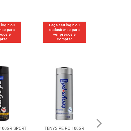
 login ou
Faça seu login ou
Faça seu 
-se para
cadastre-se para
cadastre
eços e
ver preços e
ver pr
prar
comprar
comp
 100GR SPORT
TENYS PE PO 100GR
TENYS PE PO 