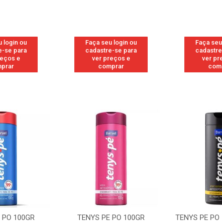
 login ou
Faça seu login ou
Faça seu
e-se para
cadastre-se para
cadastre
reços e
ver preços e
ver pr
prar
comprar
com
 PO 100GR
TENYS PE PO 100GR
TENYS PE PO