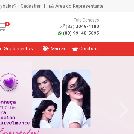
|
lybalas? - Cadastrar
Área do Representante
Fale Conosco
0
(83) 3049-4100
(83) 99148-5095
 e Suplementos
Marcas
Combos