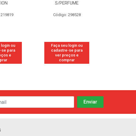
TION
S/PERFUME
FRE
 219819
Código: 298528
Código
 login ou
Faça seu login ou
Faça seu 
-se para
cadastre-se para
cadastre
eços e
ver preços e
ver pr
prar
comprar
comp
s