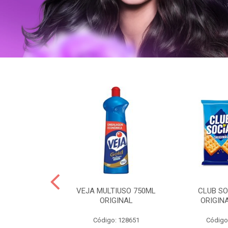
OLLON 50ML
VEJA MULTIUSO 750ML
CLUB SO
 HIALURONICO
ORIGINAL
ORIGIN
: 328158
Código: 128651
Código