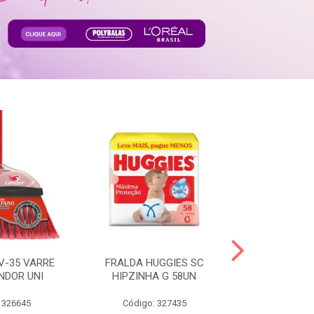
V-35 VARRE
FRALDA HUGGIES SC
H.BRASIL FC 
NDOR UNI
HIPZINHA G 58UN
 326645
Código: 327435
Código: