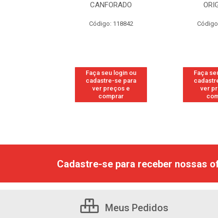
RESH
CANFORADO
ORI
go: 113
Código: 118842
Código
u login ou
Faça seu login ou
Faça seu
e-se para
cadastre-se para
cadastr
reços e
ver preços e
ver p
mprar
comprar
com
Cadastre-se para receber nossas of
Meus Pedidos