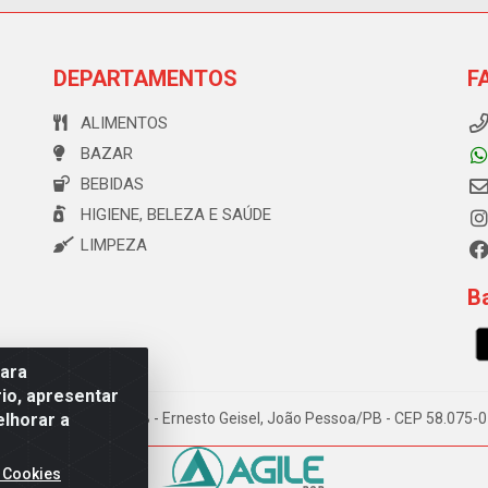
DEPARTAMENTOS
F
ALIMENTOS
BAZAR
BEBIDAS
HIGIENE, BELEZA E SAÚDE
LIMPEZA
Ba
para
io, apresentar
elhorar a
e Souza, 173 Galpão B - Ernesto Geisel, João Pessoa/PB - CEP 58.075
 Cookies