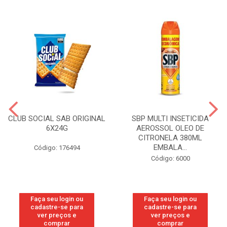
CLUB SOCIAL SAB ORIGINAL
SBP MULTI INSETICIDA
6X24G
AEROSSOL OLEO DE
CITRONELA 380ML
EMBALA...
Código: 176494
Código: 6000
Faça seu login ou
Faça seu login ou
cadastre-se para
cadastre-se para
ver preços e
ver preços e
comprar
comprar