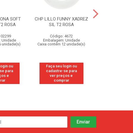
IONA SOFT
CHP LILLO FUNNY XADREZ
CHP LILLO FUNN
T2 ROSA
SIL T2 ROSA
SIL T2 A
102299
Código: 4672
Código: 46
 Unidade
Embalagem: Unidade
Embalagem: U
6 unidade(s)
Caixa contém 12 unidade(s)
Caixa contém 12 u
login ou
Faça seu login ou
Faça seu log
se para
cadastre-se para
cadastre-se
ços e
ver preços e
ver preços
rar
comprar
compra