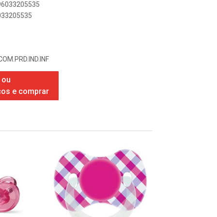
896033205535
6033205535
COM.PRD.IND.INF
 ou
ços e comprar