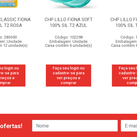
CLASSIC FIONA
CHP LILLO FIONA SOFT
CHP LILLO F
IL T2 ROSA
100% SIL T2 AZUL
100% SIL 
o: 283690
Código: 102298
Código: 
em: Unidade
Embalagem: Unidade
Embalagem:
m 12 unidade(s)
Caixa contém 6 unidade(s)
Caixa contém 
eu login ou
Faça seu login ou
Faça seu 
re-se para
cadastre-se para
cadastre-
preços e
ver preços e
ver pre
mprar
comprar
comp
ofertas!