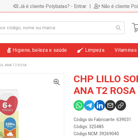
|
Já é cliente Polybalas? - Entrar
Não é cliente Po
Higiene, beleza e saúde
Limpeza
Vitaminas
SIL ANA T2 ROSA
CHP LILLO SO
ANA T2 ROSA
Código do Fabricante: 639031
Código: 325485
Código NCM: 39269040