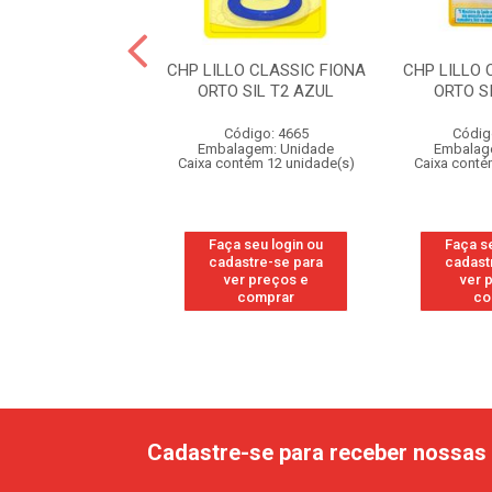
LLO SOFT CALM
CHP LILLO CLASSIC FIONA
CHP LILLO 
 SIL T1 ROSA
ORTO SIL T2 AZUL
ORTO S
digo: 105042
Código: 4665
Códig
agem: Unidade
Embalagem: Unidade
Embalag
ntém 6 unidade(s)
Caixa contém 12 unidade(s)
Caixa conté
 seu login ou
Faça seu login ou
Faça s
astre-se para
cadastre-se para
cadast
er preços e
ver preços e
ver 
comprar
comprar
co
Cadastre-se para receber nossas 